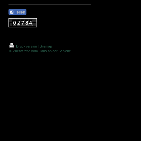
Teilen
Druckversion
|
Sitemap
© Zuchtstätte vom Haus an der Schiene