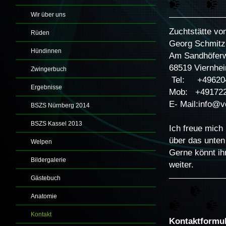
Wir über uns
Zuchtstätte vo
Rüden
Georg Schmitz
Hündinnen
Am Sandhöfer
68519 Viernhe
Zwingerbuch
Tel: +49620
Ergebnisse
Mob: +49172
E- Mail:info@
BSZS Nürnberg 2014
BSZS Kassel 2013
Ich freue mich
über das unten
Welpen
Gerne könnt ihr
Bildergalerie
weiter.
Gästebuch
Anatomie
Kontakt
Kontaktformu