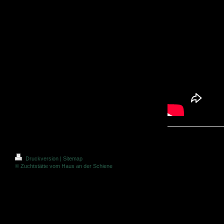
Druckversion
|
Sitemap
© Zuchtstätte vom Haus an der Schiene