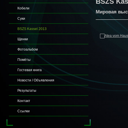
BSZS Kas
Кобели
Мировая выст
Cуки
BSZS Kassel 2013
Щенки
Фотоальбом
Помёты
Гостевая книга
Новости / Объявления
Результаты
Контакт
Ссылки